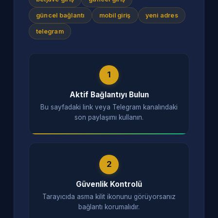
güncel bağlantı
mobil giriş
yeni adres
telegram
1
Aktif Bağlantıyı Bulun
Bu sayfadaki link veya Telegram kanalındaki
son paylaşımı kullanın.
2
Güvenlik Kontrolü
Tarayıcıda asma kilit ikonunu görüyorsanız
bağlantı korumalıdır.