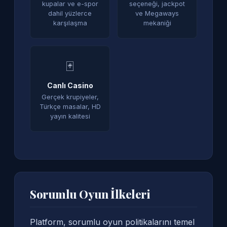
kupalar ve e-spor
seçeneği, jackpot
dahil yüzlerce
ve Megaways
karşılaşma
mekaniği
🃏
Canlı Casino
Gerçek krupiyeler,
Türkçe masalar, HD
yayın kalitesi
Sorumlu Oyun İlkeleri
Platform, sorumlu oyun politikalarını temel