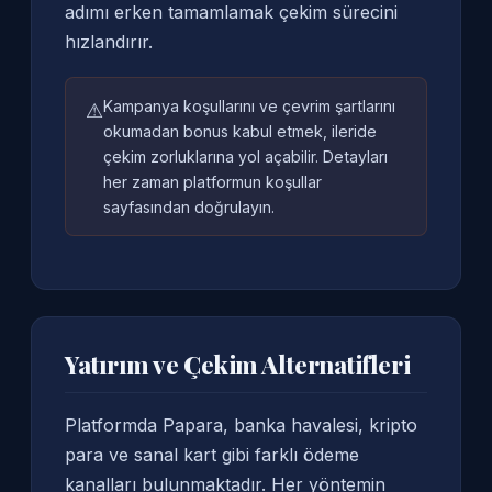
adımı erken tamamlamak çekim sürecini
hızlandırır.
Kampanya koşullarını ve çevrim şartlarını
okumadan bonus kabul etmek, ileride
çekim zorluklarına yol açabilir. Detayları
her zaman platformun koşullar
sayfasından doğrulayın.
Yatırım ve Çekim Alternatifleri
Platformda Papara, banka havalesi, kripto
para ve sanal kart gibi farklı ödeme
kanalları bulunmaktadır. Her yöntemin