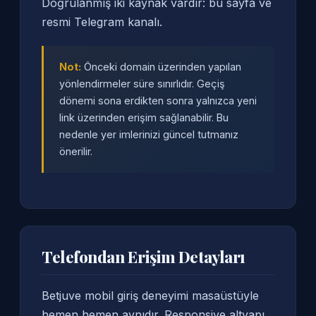
Doğrulanmış iki kaynak vardır: bu sayfa ve
resmi Telegram kanalı.
Not:
Önceki domain üzerinden yapılan
yönlendirmeler süre sınırlıdır. Geçiş
dönemi sona erdikten sonra yalnızca yeni
link üzerinden erişim sağlanabilir. Bu
nedenle yer imlerinizi güncel tutmanız
önerilir.
Telefondan Erişim Detayları
Betjuve mobil giriş deneyimi masaüstüyle
hemen hemen aynıdır. Responsive altyapı