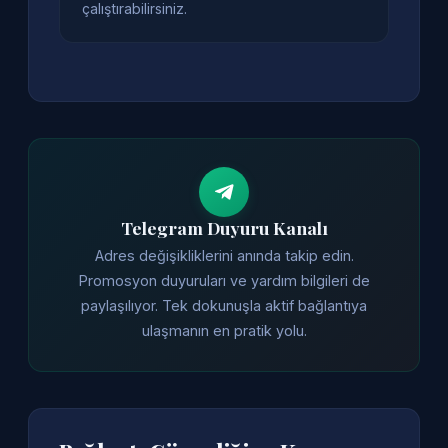
çalıştırabilirsiniz.
Telegram Duyuru Kanalı
Adres değişikliklerini anında takip edin.
Promosyon duyuruları ve yardım bilgileri de
paylaşılıyor. Tek dokunuşla aktif bağlantıya
ulaşmanın en pratik yolu.