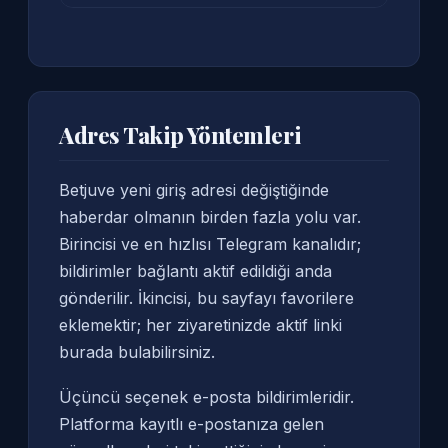
Adres Takip Yöntemleri
Betjuve yeni giriş adresi değiştiğinde
haberdar olmanın birden fazla yolu var.
Birincisi ve en hızlısı Telegram kanalıdır;
bildirimler bağlantı aktif edildiği anda
gönderilir. İkincisi, bu sayfayı favorilere
eklemektir; her ziyaretinizde aktif linki
burada bulabilirsiniz.
Üçüncü seçenek e-posta bildirimleridir.
Platforma kayıtlı e-postanıza gelen