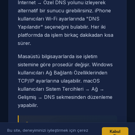
İnternet → Özel DNS yolunu izleyerek
alternatif bir sunucu girebilirsiniz. iPhone
kullanıcıları Wi-Fi ayarlarında "DNS
Yapılandır" seçeneğini bulabilir. Her iki
platformda da işlem birkaç dakikadan kısa
sürer.
Masaüstü bilgisayarlarda ise işletim
sistemine göre prosedür değişir. Windows
kullanıcıları Ağ Bağlantı Özelliklerinden
TCP/IP ayarlarına ulaşabilir. macOS
kullanıcıları Sistem Tercihleri → Ağ →
Gelişmiş → DNS sekmesinden düzenleme
yapabilir.
Öneri:
DNS değişikliğinin etkili olması için
Bu site, deneyiminizi iyileştirmek için çerez
🔗 Bağlantı hazır:
Hemen bağlan
tarayıcınızı tamamen kapatıp yeniden
Kabul