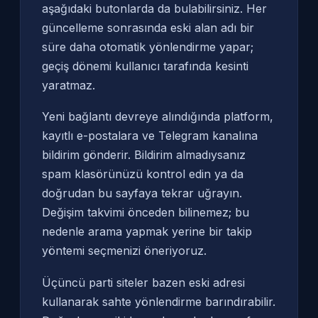
aşağıdaki butonlarda da bulabilirsiniz. Her
güncelleme sonrasında eski alan adı bir
süre daha otomatik yönlendirme yapar;
geçiş dönemi kullanıcı tarafında kesinti
yaratmaz.
Yeni bağlantı devreye alındığında platform,
kayıtlı e-postalara ve Telegram kanalına
bildirim gönderir. Bildirim almadıysanız
spam klasörünüzü kontrol edin ya da
doğrudan bu sayfaya tekrar uğrayın.
Değişim takvimi önceden bilinemez; bu
nedenle arama yapmak yerine bir takip
yöntemi seçmenizi öneriyoruz.
Üçüncü parti siteler bazen eski adresi
kullanarak sahte yönlendirme barındırabilir.