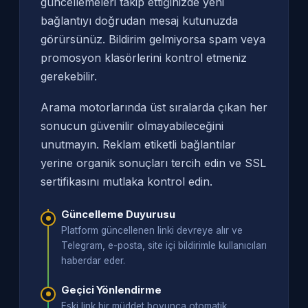
güncellemeleri takip ettiğinizde yeni
bağlantıyı doğrudan mesaj kutunuzda
görürsünüz. Bildirim gelmiyorsa spam veya
promosyon klasörlerini kontrol etmeniz
gerekebilir.
Arama motorlarında üst sıralarda çıkan her
sonucun güvenilir olmayabileceğini
unutmayın. Reklam etiketli bağlantılar
yerine organik sonuçları tercih edin ve SSL
sertifikasını mutlaka kontrol edin.
Güncelleme Duyurusu
Platform güncellenen linki devreye alır ve
Telegram, e-posta, site içi bildirimle kullanıcıları
haberdar eder.
Geçici Yönlendirme
Eski link bir müddet boyunca otomatik