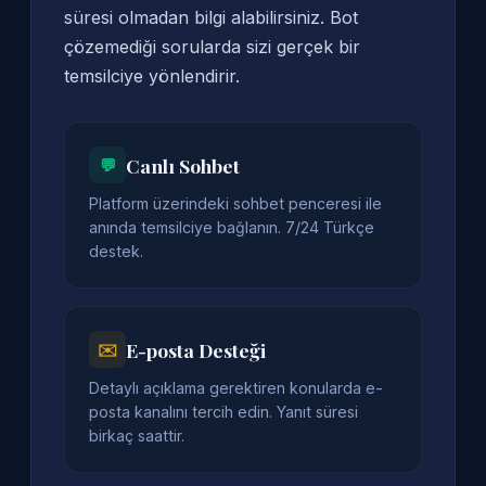
süresi olmadan bilgi alabilirsiniz. Bot
çözemediği sorularda sizi gerçek bir
temsilciye yönlendirir.
Canlı Sohbet
💬
Platform üzerindeki sohbet penceresi ile
anında temsilciye bağlanın. 7/24 Türkçe
destek.
E-posta Desteği
✉️
Detaylı açıklama gerektiren konularda e-
posta kanalını tercih edin. Yanıt süresi
birkaç saattir.