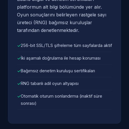
platformun alt bilgi bölümünde yer alır.
Oyun sonuçlarını belirleyen rastgele sayı
üreteci (RNG) bağımsız kuruluşlar
tarafından denetlenmektedir.
256-bit SSL/TLS şifreleme tüm sayfalarda aktif
İki aşamalı doğrulama ile hesap koruması
Bağımsız denetim kuruluşu sertifikaları
RNG tabanlı adil oyun altyapısı
Otomatik oturum sonlandırma (inaktif süre
sonrası)