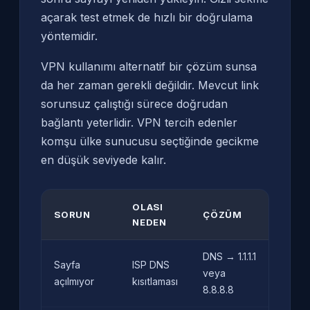
açarak test etmek de hızlı bir doğrulama
yöntemidir.
VPN kullanımı alternatif bir çözüm sunsa
da her zaman gerekli değildir. Mevcut link
sorunsuz çalıştığı sürece doğrudan
bağlantı yeterlidir. VPN tercih edenler
komşu ülke sunucusu seçtiğinde gecikme
en düşük seviyede kalır.
OLASI
SORUN
ÇÖZÜM
NEDEN
DNS → 1.1.1.1
Sayfa
ISP DNS
veya
açılmıyor
kısıtlaması
8.8.8.8