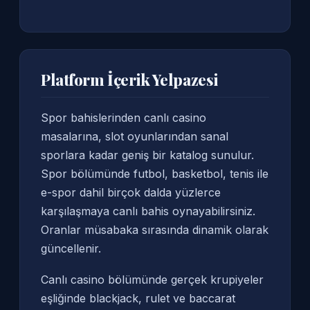
Platform İçerik Yelpazesi
Spor bahislerinden canlı casino
masalarına, slot oyunlarından sanal
sporlara kadar geniş bir katalog sunulur.
Spor bölümünde futbol, basketbol, tenis ile
e-spor dahil birçok dalda yüzlerce
karşılaşmaya canlı bahis oynayabilirsiniz.
Oranlar müsabaka sırasında dinamik olarak
güncellenir.
Canlı casino bölümünde gerçek krupiyeler
eşliğinde blackjack, rulet ve baccarat