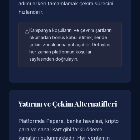
adımı erken tamamlamak çekim sürecini
hızlandırır.
Kampanya koşullarını ve çevrim şartlarını
okumadan bonus kabul etmek, ileride
çekim zorluklarına yol açabilir. Detayları
her zaman platformun koşullar
sayfasından doğrulayın.
Yatırım ve Çekim Alternatifleri
Platformda Papara, banka havalesi, kripto
para ve sanal kart gibi farklı ödeme
kanalları bulunmaktadır. Her yöntemin