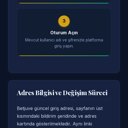
3
Oturum Açın
Mevcut kullanıcı adı ve şifrenizle platforma
giriş yapın.
Adres Bilgisi ve Değişim Süreci
Betjuve güncel giriş adresi, sayfanın üst
kısmındaki bildirim şeridinde ve adres
kartında gösterilmektedir. Aynı linki