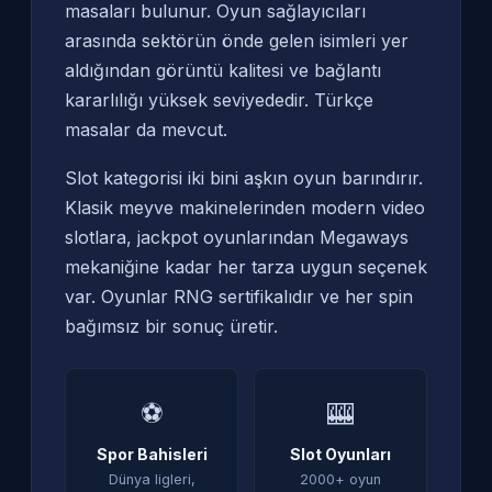
masaları bulunur. Oyun sağlayıcıları
arasında sektörün önde gelen isimleri yer
aldığından görüntü kalitesi ve bağlantı
kararlılığı yüksek seviyededir. Türkçe
masalar da mevcut.
Slot kategorisi iki bini aşkın oyun barındırır.
Klasik meyve makinelerinden modern video
slotlara, jackpot oyunlarından Megaways
mekaniğine kadar her tarza uygun seçenek
var. Oyunlar RNG sertifikalıdır ve her spin
bağımsız bir sonuç üretir.
⚽
🎰
Spor Bahisleri
Slot Oyunları
Dünya ligleri,
2000+ oyun