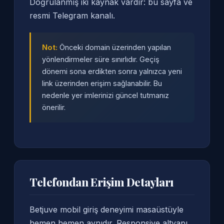
Doğrulanmış iki kaynak vardır: bu sayfa ve
resmi Telegram kanalı.
Not:
Önceki domain üzerinden yapılan
yönlendirmeler süre sınırlıdır. Geçiş
dönemi sona erdikten sonra yalnızca yeni
link üzerinden erişim sağlanabilir. Bu
nedenle yer imlerinizi güncel tutmanız
önerilir.
Telefondan Erişim Detayları
Betjuve mobil giriş deneyimi masaüstüyle
hemen hemen aynıdır. Responsive altyapı