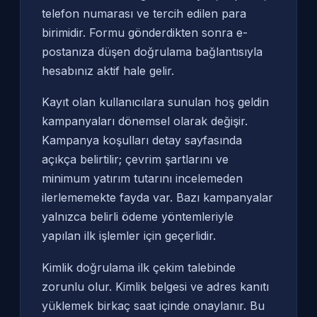
telefon numarası ve tercih edilen para
birimidir. Formu gönderdikten sonra e-
postanıza düşen doğrulama bağlantısıyla
hesabınız aktif hale gelir.
Kayıt olan kullanıcılara sunulan hoş geldin
kampanyaları dönemsel olarak değişir.
Kampanya koşulları detay sayfasında
açıkça belirtilir; çevrim şartlarını ve
minimum yatırım tutarını incelemeden
ilerlememekte fayda var. Bazı kampanyalar
yalnızca belirli ödeme yöntemleriyle
yapılan ilk işlemler için geçerlidir.
Kimlik doğrulama ilk çekim talebinde
zorunlu olur. Kimlik belgesi ve adres kanıtı
yüklemek birkaç saat içinde onaylanır. Bu