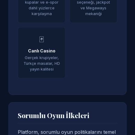
kupalar ve e-spor
seçeneği, jackpot
dahil yüzlerce
ve Megaways
karşılaşma
mekaniği
🃏
Canlı Casino
Gerçek krupiyeler,
Türkçe masalar, HD
yayın kalitesi
Sorumlu Oyun İlkeleri
Platform, sorumlu oyun politikalarını temel