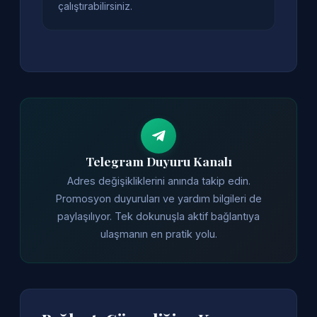
çalıştırabilirsiniz.
Telegram Duyuru Kanalı
Adres değişikliklerini anında takip edin.
Promosyon duyuruları ve yardım bilgileri de
paylaşılıyor. Tek dokunuşla aktif bağlantıya
ulaşmanın en pratik yolu.