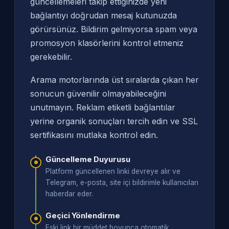
güncellemeleri takip ettiğinizde yeni
bağlantıyı doğrudan mesaj kutunuzda
görürsünüz. Bildirim gelmiyorsa spam veya
promosyon klasörlerini kontrol etmeniz
gerekebilir.
Arama motorlarında üst sıralarda çıkan her
sonucun güvenilir olmayabileceğini
unutmayın. Reklam etiketli bağlantılar
yerine organik sonuçları tercih edin ve SSL
sertifikasını mutlaka kontrol edin.
Güncelleme Duyurusu
Platform güncellenen linki devreye alır ve
Telegram, e-posta, site içi bildirimle kullanıcıları
haberdar eder.
Geçici Yönlendirme
Eski link bir müddet boyunca otomatik