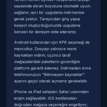
sayesinde ekran boyutuna otomatik uyum
sağlanır; ayrı bir uygulama indirmenize
gerek yoktur. Tarayıcıdan giriş yapıp
kısayol oluşturduğunuzda uygulama
benzeri bir deneyim elde edersiniz.
Android kullanıcıları için APK seçeneği de
mevcuttur. Dosyayı yalnızca resmi
kaynaktan indirin; üçüncü taraf
mağazalardaki paketlerin güvenliğini
platform garanti edemez. İndirmeden önce
telefonunuzun "Bilinmeyen kaynaklar"
ayarını geçici olarak açmanız gerekebilir.
iPhone ve iPad sahipleri Safari üzerinden
erişim sağlayabilir. iOS kısıtlamaları
doğrudan mağaza seçeneğini engelliyor;