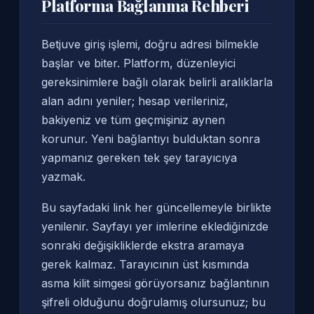
Platforma Bağlanma Rehberi
Betjuve giriş işlemi, doğru adresi bilmekle
başlar ve biter. Platform, düzenleyici
gereksinimlere bağlı olarak belirli aralıklarla
alan adını yeniler; hesap verileriniz,
bakiyeniz ve tüm geçmişiniz aynen
korunur. Yeni bağlantıyı bulduktan sonra
yapmanız gereken tek şey tarayıcıya
yazmak.
Bu sayfadaki link her güncellemeyle birlikte
yenilenir. Sayfayı yer imlerine eklediğinizde
sonraki değişikliklerde ekstra aramaya
gerek kalmaz. Tarayıcının üst kısmında
asma kilit simgesi görüyorsanız bağlantının
şifreli olduğunu doğrulamış olursunuz; bu