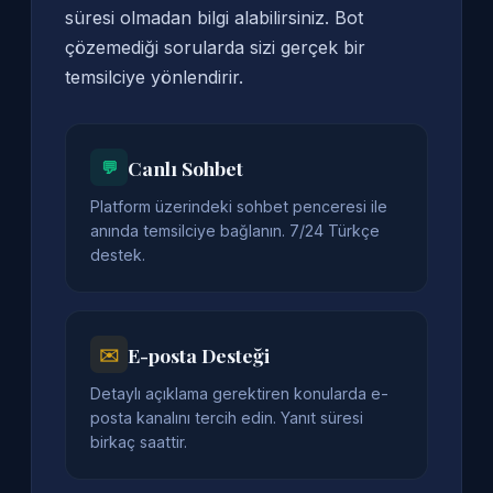
süresi olmadan bilgi alabilirsiniz. Bot
çözemediği sorularda sizi gerçek bir
temsilciye yönlendirir.
Canlı Sohbet
💬
Platform üzerindeki sohbet penceresi ile
anında temsilciye bağlanın. 7/24 Türkçe
destek.
E-posta Desteği
✉️
Detaylı açıklama gerektiren konularda e-
posta kanalını tercih edin. Yanıt süresi
birkaç saattir.