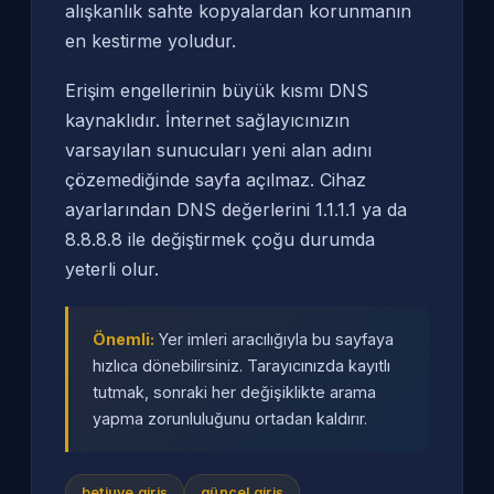
alışkanlık sahte kopyalardan korunmanın
en kestirme yoludur.
Erişim engellerinin büyük kısmı DNS
kaynaklıdır. İnternet sağlayıcınızın
varsayılan sunucuları yeni alan adını
çözemediğinde sayfa açılmaz. Cihaz
ayarlarından DNS değerlerini 1.1.1.1 ya da
8.8.8.8 ile değiştirmek çoğu durumda
yeterli olur.
Önemli:
Yer imleri aracılığıyla bu sayfaya
hızlıca dönebilirsiniz. Tarayıcınızda kayıtlı
tutmak, sonraki her değişiklikte arama
yapma zorunluluğunu ortadan kaldırır.
betjuve giriş
güncel giriş